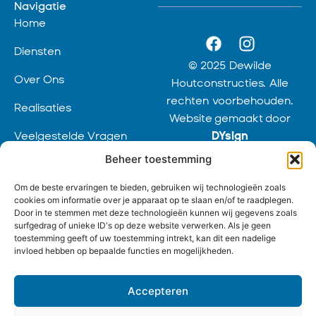
Navigatie
Home
Diensten
© 2025 Dewilde
Over Ons
Houtconstructies. Alle
rechten voorbehouden.
Realisaties
Website gemaakt door
Veelgestelde Vragen
DYsign
Beheer toestemming
Contact
Diensten
Om de beste ervaringen te bieden, gebruiken wij technologieën zoals
Houten Dakconstructie
cookies om informatie over je apparaat op te slaan en/of te raadplegen.
Door in te stemmen met deze technologieën kunnen wij gegevens zoals
surfgedrag of unieke ID's op deze website verwerken. Als je geen
Eiken Bijgebouw
toestemming geeft of uw toestemming intrekt, kan dit een nadelige
invloed hebben op bepaalde functies en mogelijkheden.
Houten Gevelbekleding
Timmerwerken
Accepteren
Grote & kleine renovaties